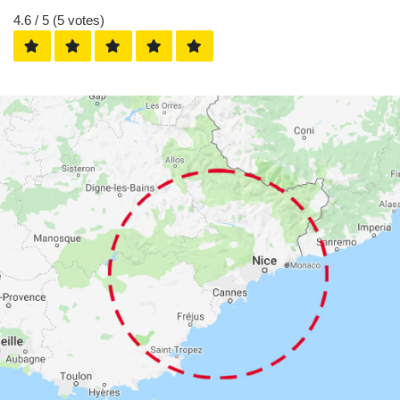
4.6
/ 5 (
5
votes)