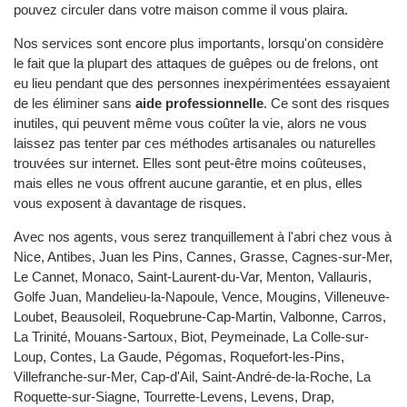
pouvez circuler dans votre maison comme il vous plaira.
Nos services sont encore plus importants, lorsqu'on considère
le fait que la plupart des attaques de guêpes ou de frelons, ont
eu lieu pendant que des personnes inexpérimentées essayaient
de les éliminer sans
aide professionnelle
. Ce sont des risques
inutiles, qui peuvent même vous coûter la vie, alors ne vous
laissez pas tenter par ces méthodes artisanales ou naturelles
trouvées sur internet. Elles sont peut-être moins coûteuses,
mais elles ne vous offrent aucune garantie, et en plus, elles
vous exposent à davantage de risques.
Avec nos agents, vous serez tranquillement à l'abri chez vous à
Nice, Antibes, Juan les Pins, Cannes, Grasse, Cagnes-sur-Mer,
Le Cannet, Monaco, Saint-Laurent-du-Var, Menton, Vallauris,
Golfe Juan, Mandelieu-la-Napoule, Vence, Mougins, Villeneuve-
Loubet, Beausoleil, Roquebrune-Cap-Martin, Valbonne, Carros,
La Trinité, Mouans-Sartoux, Biot, Peymeinade, La Colle-sur-
Loup, Contes, La Gaude, Pégomas, Roquefort-les-Pins,
Villefranche-sur-Mer, Cap-d'Ail, Saint-André-de-la-Roche, La
Roquette-sur-Siagne, Tourrette-Levens, Levens, Drap,