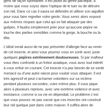
gens de façon spontanée. Il est plutôt du genre pacifique, à
moins que vous soyez dans l'optique de le tuer ou de détruire
son nid. Dans ce cas il saura se défendre et utiliser son aiguillon
pour vous faire regretter votre geste. Vous serez alors exposé
aux mêmes risques que celui qui se fait attaquer par des
guêpes. Il faudra simplement prier pour qu'aucune piqûre ne
touche des parties sensibles comme la gorge, la bouche ou la
tête.
L'idéal serait aussi de ne pas présenter d'allergie face au venin
de cet insecte, et ainsi vous pourrez vous en sortir avec juste
quelques
piqûres extrêmement douloureuses
. Si par malheur
vous êtes confronté à un frelon asiatique, vous avez tout intérêt
à vous enfuir en courant. Cet insecte n'a pas besoin de se sentir
menacé ou d'une autre raison pour vouloir vous attaquer. Il est
très agressif et peut s'acharner volontiers sur sa victime
pendant plusieurs secondes, voire même plus. Il vous pique
alors à plusieurs reprises, avec une extrême violence et avec
insistance, comme si sa vie en dépendait. Le problème c'est
que vous pouvez ne pas savoir que ces insectes ont construit
leur nid quelque part dans votre maison. Il suffira alors de